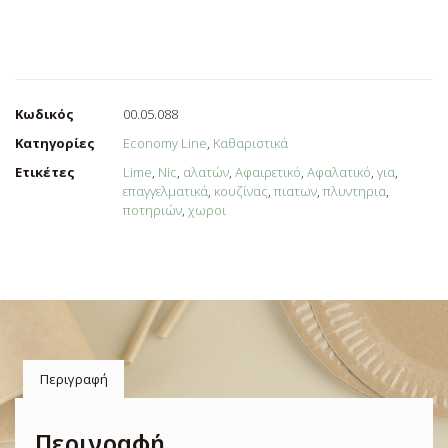
Κωδικός
00.05.088
Κατηγορίες
Economy Line
,
Καθαριστικά
Ετικέτες
Lime
,
Nic
,
αλατών
,
Αφαιρετικό
,
Αφαλατικό
,
για
,
επαγγελματικά
,
κουζίνας
,
πιατων
,
πλυντηρια
,
ποτηριών
,
χωροι
Περιγραφή
Περιγραφή