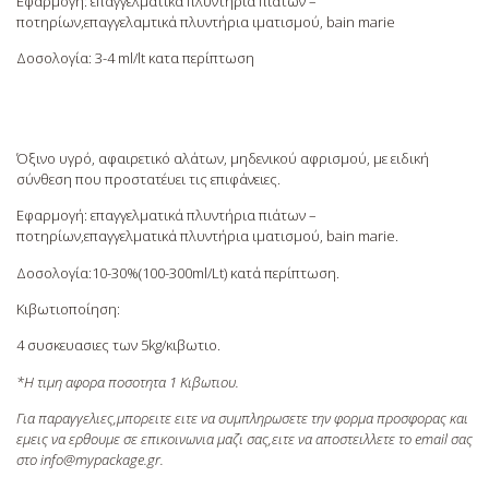
Εφαρμογή: επαγγελματικά πλυντήρια πίατων –
όπως η αναγνώρισή σας όταν επιστρέφετε στον
ποτηρίων,επαγγελαμτικά πλυντήρια ιματισμού, bain marie
ιστότοπό μας και βοηθώντας την ομάδα μας να καταλάβει
ποια τμήματα του ιστότοπου μας θεωρείτε πιο
Δοσολογία: 3-4 ml/lt κατα περίπτωση
ενδιαφέροντα και χρήσιμα.
Απολύτως απαραίτητα cookies
Όξινο υγρό, αφαιρετικό αλάτων, μηδενικού αφρισμού, με ειδική
σύνθεση που προστατέυει τις επιφάνειες.
3rd Party Cookies
Εφαρμογή: επαγγελματικά πλυντήρια πιάτων –
ποτηρίων,επαγγελματικά πλυντήρια ιματισμού, bain marie.
Ενεργοποίηση όλων
Αποθήκευση Ρυθμίσεων
Δοσολογία:10-30%(100-300ml/Lt) κατά περίπτωση.
Κιβωτιοποίηση:
4 συσκευασιες των 5kg/κιβωτιο.
*Η τιμη αφορα ποσοτητα 1 Κιβωτιου.
Για παραγγελιες,μπορειτε ειτε να συμπληρωσετε την φορμα προσφορας και
εμεις να ερθουμε σε επικοινωνια μαζι σας,ειτε να αποστειλλετε το email σας
στο info@mypackage.gr.