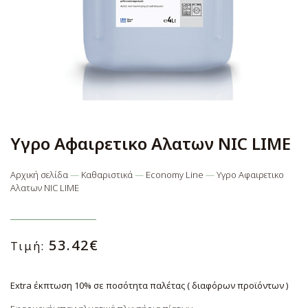
Υγρο Αφαιρετικο Αλατων NIC LIME
ΚΛΕΙ
Αρχική σελίδα
—
Καθαριστικά
—
Economy Line
—
Υγρο Αφαιρετικο
Powered by
GDPR Cookie Compliance
Αλατων NIC LIME
Επισκόπηση απορρήτου
53.42
€
Τιμή:
Αυτός ο ιστότοπος χρησιμοποιεί cookies για να σας
παρέχουμε την καλύτερη δυνατή εμπειρία χρήστη. Οι
Extra έκπτωση 10% σε ποσότητα παλέτας ( διαφόρων προϊόντων )
πληροφορίες των cookies αποθηκεύονται στο
πρόγραμμα περιήγησής σας και εκτελούν λειτουργίες