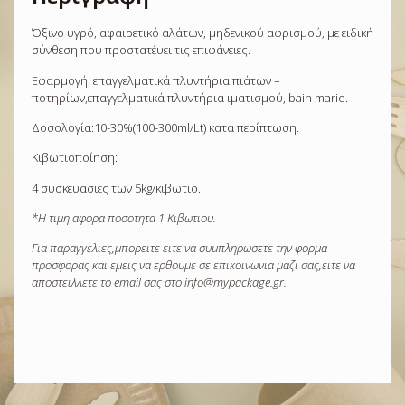
Όξινο υγρό, αφαιρετικό αλάτων, μηδενικού αφρισμού, με ειδική
σύνθεση που προστατέυει τις επιφάνειες.
Εφαρμογή: επαγγελματικά πλυντήρια πιάτων –
ποτηρίων,επαγγελματικά πλυντήρια ιματισμού, bain marie.
Δοσολογία:10-30%(100-300ml/Lt) κατά περίπτωση.
Κιβωτιοποίηση:
4 συσκευασιες των 5kg/κιβωτιο.
*Η τιμη αφορα ποσοτητα 1 Κιβωτιου.
Για παραγγελιες,μπορειτε ειτε να συμπληρωσετε την φορμα
προσφορας και εμεις να ερθουμε σε επικοινωνια μαζι σας,ειτε να
αποστειλλετε το email σας στο info@mypackage.gr.