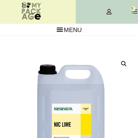
×
0
MENU