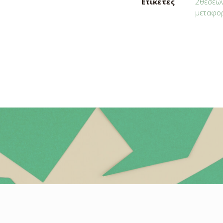
Ετικέτες
2θέσεω
μεταφο