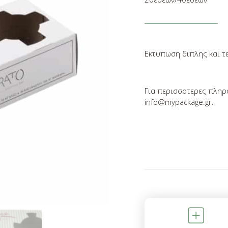
Εκτυπωση διπλης και τ
Επισκόπηση απορρή
Για περισσοτερες πληρ
info@mypackage.gr.
Αυτός ο ιστότοπος χρησιμοποιεί co
την καλύτερη δυνατή εμπειρία χρή
cookies αποθηκεύονται στο πρόγρα
εκτελούν λειτουργίες όπως η αναγ
στον ιστότοπό μας και βοηθώντας 
ποια τμήματα του ιστότοπου μας θε
χρήσιμα.