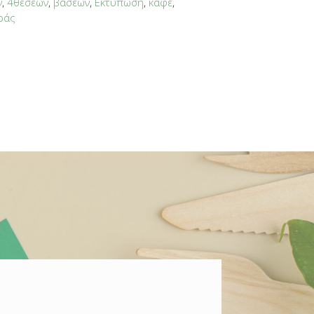
ν
,
4θέσεων
,
βάσεων
,
Εκτύπωση
,
καφέ
,
ράς